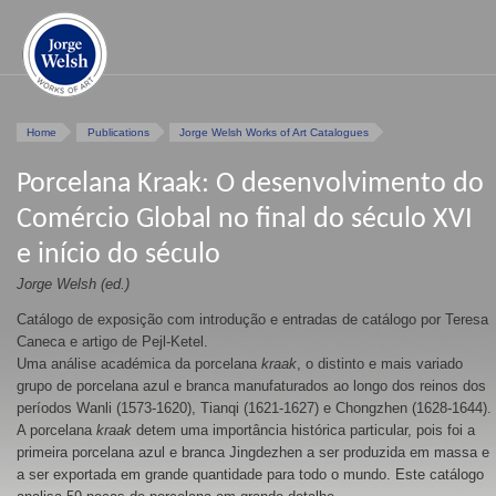
Home
Publications
Jorge Welsh Works of Art Catalogues
Porcelana Kraak: O desenvolvimento do
Comércio Global no final do século XVI
e início do século
Jorge Welsh (ed.)
Catálogo de exposição com introdução e entradas de catálogo por Teresa
Caneca e artigo de Pejl-Ketel.
Uma análise académica da porcelana
kraak
, o distinto e mais variado
grupo de porcelana azul e branca manufaturados ao longo dos reinos dos
períodos Wanli (1573-1620), Tianqi (1621-1627) e Chongzhen (1628-1644).
A porcelana
kraak
detem uma importância histórica particular, pois foi a
primeira porcelana azul e branca Jingdezhen a ser produzida em massa e
a ser exportada em grande quantidade para todo o mundo. Este catálogo