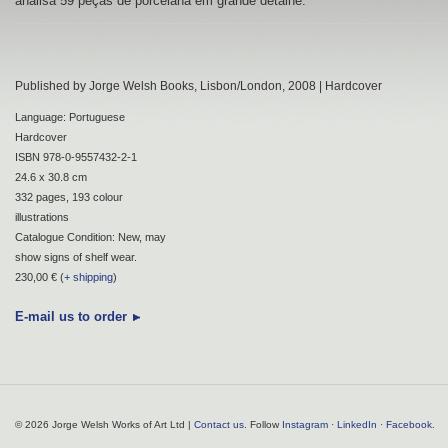
analisa 59 peças de porcelana em grande detalhe.
Published by Jorge Welsh Books, Lisbon/London, 2008 | Hardcover
Language: Portuguese
Hardcover
ISBN 978-0-9557432-2-1
24.6 x 30.8 cm
332 pages, 193 colour
illustrations
Catalogue Condition: New, may
show signs of shelf wear.
230,00 € (
+ shipping
)
E-mail us to order
© 2026 Jorge Welsh Works of Art Ltd |
Contact us
. Follow
Instagram
·
LinkedIn
·
Facebook
.