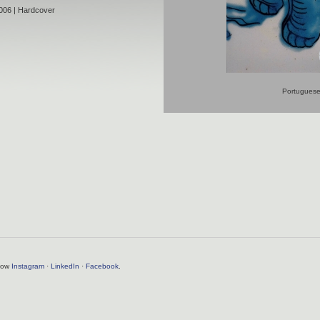
006 | Hardcover
Portuguese
llow
Instagram
·
LinkedIn
·
Facebook
.