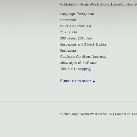
Published by Jorge Welsh Books, Lisbon/London, 2
Language: Portuguese
Hardcover
ISBN 0-9550992-3-4
21 x 30 cm
200 pages, 113 colour
illustrations and 3 black & white
illustrations
Catalogue Condition: New, may
show signs of shelf wear.
150,00 € (
+ shipping
)
E-mail us to order
© 2026 Jorge Welsh Works of Art Ltd |
Contact us
. Fo