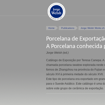
Home
Publications
Jorge Welsh Works of 
Porcelana de Exportaç
A Porcelana conhecida
Jorge Welsh (ed.)
Catálogo de Exposição por Teresa Canepa. A
chamada porcelana swatow explorada neste c
fornos de Zhangzhou na província do Fujian 
século XVI à primeira metade do século XVII.
Este tipo de porcelana era exportado em gra
para o Sueste Asiático. Este catálogo é uma 
sobre este grupo de cerâmica de exportação.