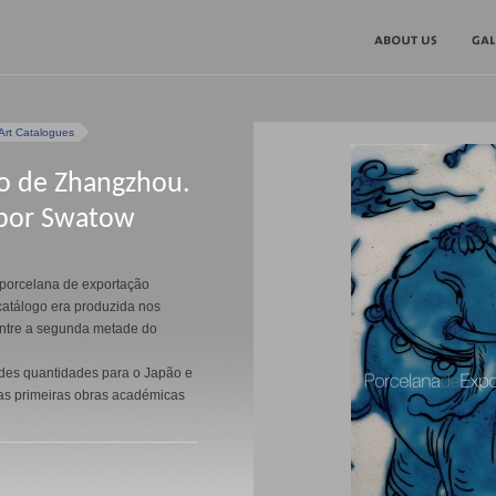
Art Catalogues
ão de Zhangzhou.
 por Swatow
 porcelana de exportação
atálogo era produzida nos
entre a segunda metade do
ndes quantidades para o Japão e
das primeiras obras académicas