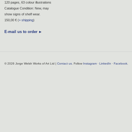
120 pages, 63 colour illustrations
Catalogue Condition: New, may
show signs of shelf wear.
150,00 € (
+ shipping
)
E-mail us to order
© 2026 Jorge Welsh Works of Art Ltd |
Contact us
. Follow
Instagram
·
LinkedIn
·
Facebook
.